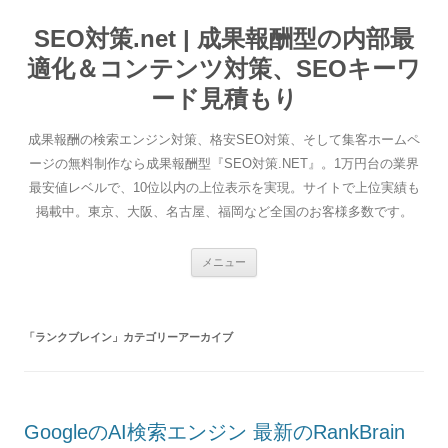
SEO対策.net | 成果報酬型の内部最
適化＆コンテンツ対策、SEOキーワ
ード見積もり
成果報酬の検索エンジン対策、格安SEO対策、そして集客ホームペ
ージの無料制作なら成果報酬型『SEO対策.NET』。1万円台の業界
最安値レベルで、10位以内の上位表示を実現。サイトで上位実績も
掲載中。東京、大阪、名古屋、福岡など全国のお客様多数です。
コ
メニュー
ン
テ
ン
ツ
へ
「
ランクブレイン
」カテゴリーアーカイブ
ス
キ
ッ
プ
GoogleのAI検索エンジン 最新のRankBrain