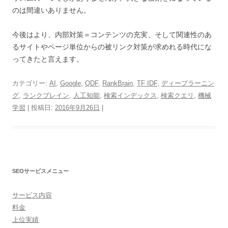
のは間違いありません。
今後はより、内部対策＝コンテンツの充実、そして関連性のあ
るサイトやページ単位からの被リンク対策が求めれる時代にな
ってきたと言えます。
カテゴリー:
AI
,
Google
,
QDF
,
RankBrain
,
TF IDF
,
ディープラーニン
グ
,
ランクブレイン
,
人工知能
,
検索インデックス
,
検索クエリ
,
機械
学習
| 投稿日:
2016年9月26日
|
SEOサービスメニュー
サービス内容
料金
上位実績