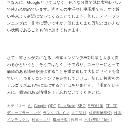
ちなみに、Googleだけではなく、色々な分野で既に実務レベル
で使われ始めています。皆さんの生活や仕事現場でも、すぐ近
い将来より身近になってくることでしょう。但し、ディープラ
ンニングは、非常に賢いですが、但しまだまだ万能とはいえな
い状態であることも付け加えておきます。
さて、皆さんが気になる、検索エンジン(SEO)対策も大きく変
わるかというと、そうではなく、今で通り、ユーザーにとって
価値のある情報を提供することを重要視して大切にサイトを育
ていく、つまりコンテンツを充実していけば、新しい検索AIの
アルゴリズムも特に気にすることはありません。『求めている
人に、価値のある情報を！』忘れないでくださいね。
カテゴリー:
AI
,
Google
,
QDF
,
RankBrain
,
SEO
,
SEO対策
,
TF IDF
,
ディープラーニング
,
ランクブレイン
,
人工知能
,
成果報酬SEO
,
検索
インデックス
,
検索クエリ
,
機械学習
| 投稿日:
2017年9月15日
|