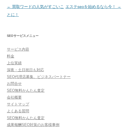
投
←
買取ワードの人気がすごいこ
エステseoを始めるなら今！
→
稿
とに！
ナ
ビ
SEOサービスメニュー
ゲ
ー
サービス内容
シ
料金
ョ
上位実績
深夜・土日祝日も対応
ン
SEO代理店募集、ビジネスパートナー
お問合せ
SEO無料かんたん査定
会社概要
サイトマップ
よくある質問
SEO無料かんたん査定
成果報酬SEO対策のお客様事例