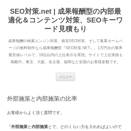
SEO対策.net | 成果報酬型の内部最
適化＆コンテンツ対策、SEOキーワ
ード見積もり
成果報酬の検索エンジン対策、格安SEO対策、そして集客ホームペ
ージの無料制作なら成果報酬型『SEO対策.NET』。1万円台の業界
最安値レベルで、10位以内の上位表示を実現。サイトで上位実績も
掲載中。東京、大阪、名古屋、福岡など全国のお客様多数です。
コ
メニュー
ン
テ
ン
ツ
へ
外部施策と内部施策の比率
ス
キ
ッ
プ
お客様からよく頂く質問です。
『
外部施策
と
内部施策
とで、どのくらい力を入れればよいので